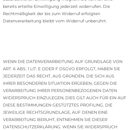
bereits erteilte Einwilligung jederzeit widerrufen. Die
Rechtmäßigkeit der bis zum Widerruf erfolgten
Datenverarbeitung bleibt vom Widerruf unberührt.
Widerspruchsrecht gegen die Datenerhebung in
besonderen Fällen sowie gegen Direktwerbung (Art. 21
DSGVO)
WENN DIE DATENVERARBEITUNG AUF GRUNDLAGE VON
ART. 6 ABS. 1 LIT. E ODER F DSGVO ERFOLGT, HABEN SIE
JEDERZEIT DAS RECHT, AUS GRÜNDEN, DIE SICH AUS
IHRER BESONDEREN SITUATION ERGEBEN, GEGEN DIE
VERARBEITUNG IHRER PERSONENBEZOGENEN DATEN
WIDERSPRUCH EINZULEGEN; DIES GILT AUCH FÜR EIN AUF
DIESE BESTIMMUNGEN GESTÜTZTES PROFILING. DIE
JEWEILIGE RECHTSGRUNDLAGE, AUF DENEN EINE
VERARBEITUNG BERUHT, ENTNEHMEN SIE DIESER
DATENSCHUTZERKLÄRUNG. WENN SIE WIDERSPRUCH