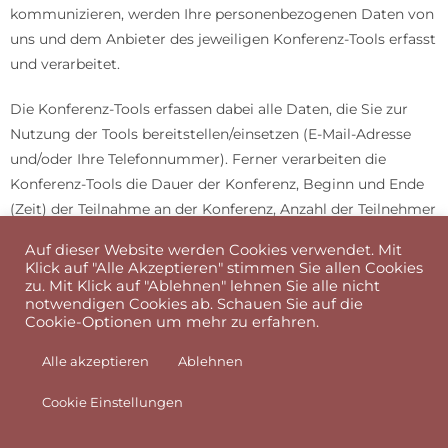
kommunizieren, werden Ihre personenbezogenen Daten von
uns und dem Anbieter des jeweiligen Konferenz-Tools erfasst
und verarbeitet.
Die Konferenz-Tools erfassen dabei alle Daten, die Sie zur
Nutzung der Tools bereitstellen/einsetzen (E-Mail-Adresse
und/oder Ihre Telefonnummer). Ferner verarbeiten die
Konferenz-Tools die Dauer der Konferenz, Beginn und Ende
(Zeit) der Teilnahme an der Konferenz, Anzahl der Teilnehmer
und sonstige „Kontextinformationen“ im Zusammenhang
Auf dieser Website werden Cookies verwendet. Mit
mit dem Kommunikationsvorgang (Metadaten).
Klick auf "Alle Akzeptieren" stimmen Sie allen Cookies
zu. Mit Klick auf "Ablehnen" lehnen Sie alle nicht
Des Weiteren verarbeitet der Anbieter des Tools alle
notwendigen Cookies ab. Schauen Sie auf die
Cookie-Optionen um mehr zu erfahren.
technischen Daten, die zur Abwicklung der Online-
Kommunikation erforderlich sind. Dies umfasst
Alle akzeptieren
Ablehnen
insbesondere IP-Adressen, MAC-Adressen, Geräte-IDs,
Cookie Einstellungen
Gerätetyp, Betriebssystemtyp und -version, Client-Version,
Cookie Einstellungen
Kameratyp, Mikrofon oder Lautsprecher sowie die Art der